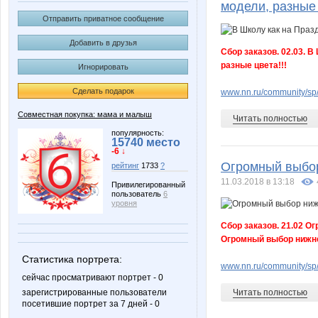
модели, разные
Отправить приватное сообщение
Добавить в друзья
Сбор заказов. 02.03. 
разные цвета!!!
Игнорировать
Сделать подарок
www.nn.ru/community/sp/d
Совместная покупка: мама и малыш
Читать полностью
популярность:
15740 место
-6 ↓
Огромный выбор
рейтинг
1733
?
11.03.2018 в 13:18
Привилегированный
пользователь
6
уровня
Сбор заказов. 21.02 О
Огромный выбор нижне
Статистика портрета:
www.nn.ru/community/sp/
сейчас просматривают портрет - 0
зарегистрированные пользователи
Читать полностью
посетившие портрет за 7 дней - 0