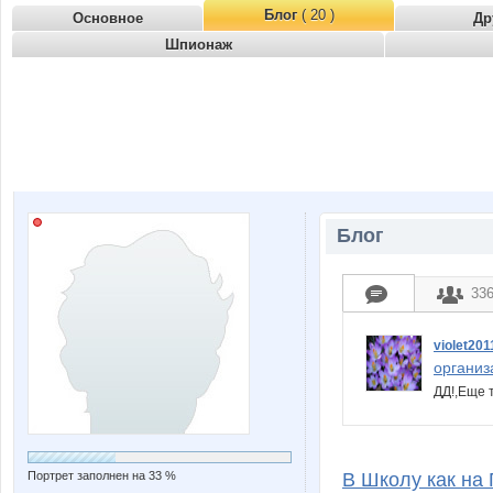
Блог
( 20 )
Основное
Др
Шпионаж
Блог
33
violet201
организ
ДД!,Еще 
Портрет заполнен на 33 %
В Школу как на