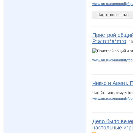
www.nn.ru/community/sp/
Читать полностью
Пристрой общий
P*a*n*t*a*m*o
10
www.nn.ru/community/po
Чикко и Авент.
Читайте мою тему <stro
www.nn.ru/community/pok
Дело было вечер
настольные игры